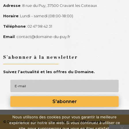
Adresse
:
8 rue du Puy, 37500 Cravant les Coteaux
Horaire
:
Lundi – samedi (08:00-18:00)
Téléphone
:
02 47 98 42 31
Email
:
contact@domaine-du-puy.fr
S’abonner à la newsletter
Suivez l’actualité et les offres du Domaine.
S'abonner
Nous utilisons des cookies pour vous garantir la meilleure
© Domaine du Puy 2022 –
Une création de
l’Œnographe
expérience sur notre site web. Si vous continuez à utiliser ce
site, nous supposerons que vous en êtes satisfait.