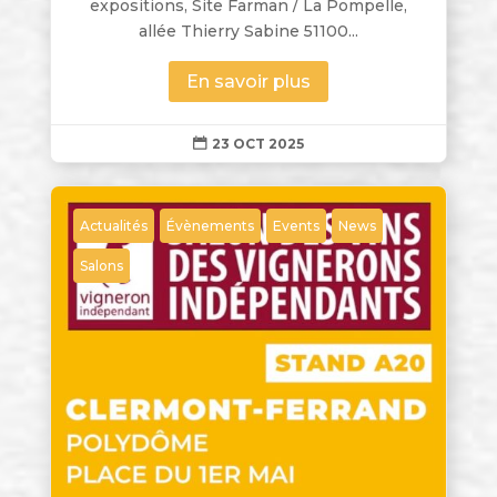
expositions, Site Farman / La Pompelle,
allée Thierry Sabine 51100...
En savoir plus
23 OCT 2025

Actualités
Évènements
Events
News
Salons