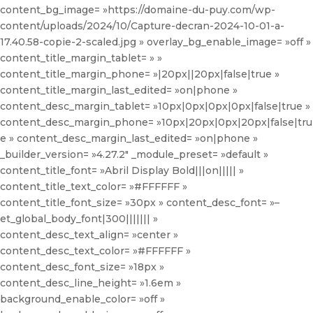
content_bg_image= »https://domaine-du-puy.com/wp-
content/uploads/2024/10/Capture-decran-2024-10-01-a-
17.40.58-copie-2-scaled.jpg » overlay_bg_enable_image= »off »
content_title_margin_tablet= » »
content_title_margin_phone= »|20px||20px|false|true »
content_title_margin_last_edited= »on|phone »
content_desc_margin_tablet= »10px|0px|0px|0px|false|true »
content_desc_margin_phone= »10px|20px|0px|20px|false|tru
e » content_desc_margin_last_edited= »on|phone »
_builder_version= »4.27.2″ _module_preset= »default »
content_title_font= »Abril Display Bold|||on||||| »
content_title_text_color= »#FFFFFF »
content_title_font_size= »30px » content_desc_font= »–
et_global_body_font|300||||||| »
content_desc_text_align= »center »
content_desc_text_color= »#FFFFFF »
content_desc_font_size= »18px »
content_desc_line_height= »1.6em »
background_enable_color= »off »