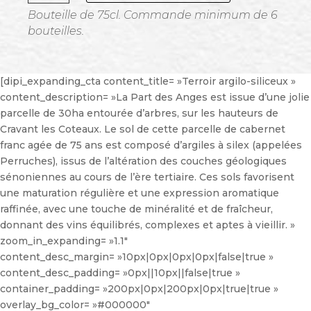
La
Bouteille de 75cl. Commande minimum de 6
Part
bouteilles.
des
Anges
2024
[dipi_expanding_cta content_title= »Terroir argilo-siliceux »
content_description= »La Part des Anges est issue d’une jolie
parcelle de 30ha entourée d’arbres, sur les hauteurs de
Cravant les Coteaux. Le sol de cette parcelle de cabernet
franc agée de 75 ans est composé d’argiles à silex (appelées
Perruches), issus de l’altération des couches géologiques
sénoniennes au cours de l’ère tertiaire. Ces sols favorisent
une maturation régulière et une expression aromatique
raffinée, avec une touche de minéralité et de fraîcheur,
donnant des vins équilibrés, complexes et aptes à vieillir. »
zoom_in_expanding= »1.1″
content_desc_margin= »10px|0px|0px|0px|false|true »
content_desc_padding= »0px||10px||false|true »
container_padding= »200px|0px|200px|0px|true|true »
overlay_bg_color= »#000000″